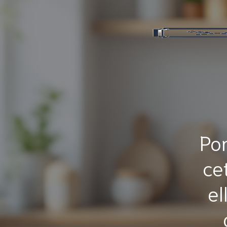
Pom
ce
el