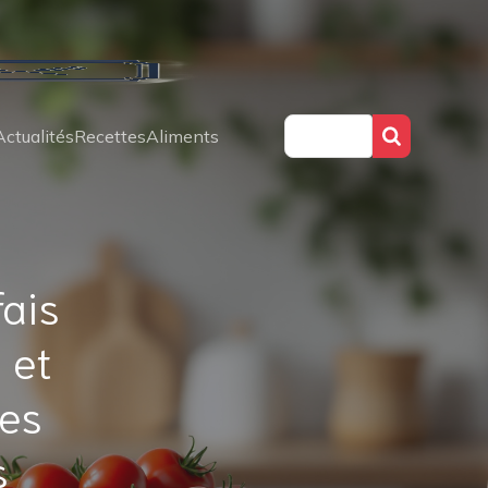
Actualités
Recettes
Aliments
fais
 et
tes
s