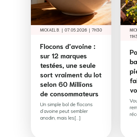
|
|
MICKAEL B.
07.05.2026
7H30
MIC
11H
Flocons d’avoine :
Po
sur 12 marques
ba
testées, une seule
pi
sort vraiment du lot
fa
selon 60 Millions
vo
de consommateurs
Vou
Un simple bol de flocons
rem
d’avoine peut sembler
réc
anodin, mais les[…]