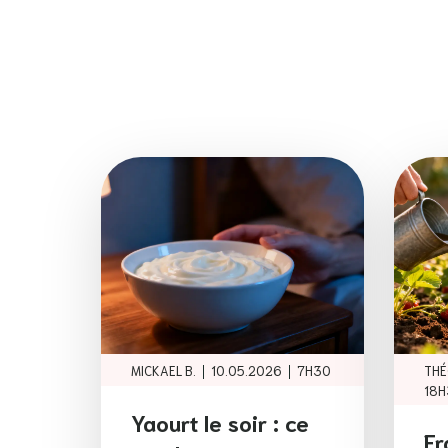
|
|
MICKAEL B.
10.05.2026
7H30
THÉ
18H
Yaourt le soir : ce
Fr