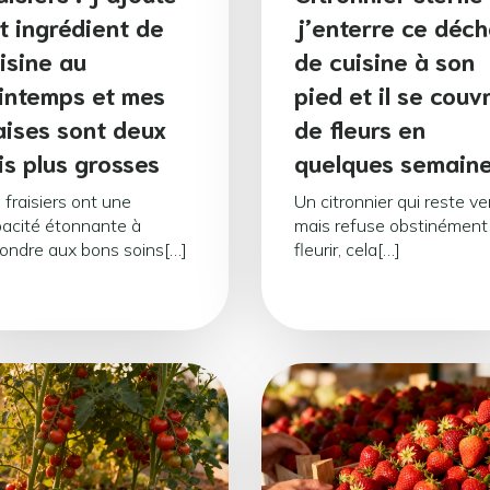
t ingrédient de
j’enterre ce déch
isine au
de cuisine à son
intemps et mes
pied et il se couv
aises sont deux
de fleurs en
is plus grosses
quelques semain
 fraisiers ont une
Un citronnier qui reste ve
acité étonnante à
mais refuse obstinément
ondre aux bons soins[…]
fleurir, cela[…]