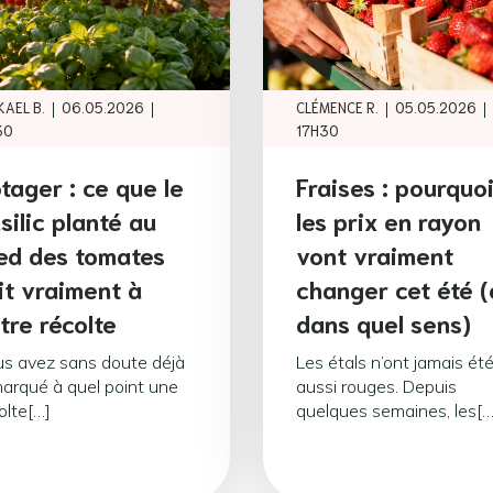
|
|
|
|
KAEL B.
06.05.2026
CLÉMENCE R.
05.05.2026
30
17H30
tager : ce que le
Fraises : pourquo
silic planté au
les prix en rayon
ed des tomates
vont vraiment
it vraiment à
changer cet été (
tre récolte
dans quel sens)
s avez sans doute déjà
Les étals n’ont jamais ét
arqué à quel point une
aussi rouges. Depuis
olte[…]
quelques semaines, les[…