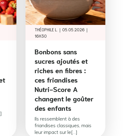
|
|
THÉOPHILE L.
05.05.2026
16H30
i
Bonbons sans
sucres ajoutés et
riches en fibres :
et
ces friandises
Nutri-Score A
changent le goûter
é
des enfants
]
Ils ressemblent à des
friandises classiques, mais
leur impact sur le[…]