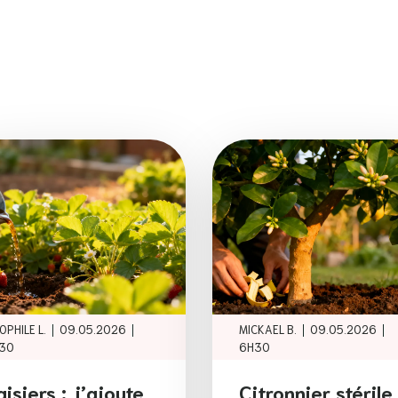
|
|
|
|
OPHILE L.
09.05.2026
MICKAEL B.
09.05.2026
30
6H30
aisiers : j’ajoute
Citronnier stérile 